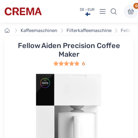
0
Menü anzeigen
DE · EUR
Crema
Startseite
Kaffeemaschinen
Filterkaffeemaschine
Fellow 
Fellow Aiden Precision Coffee
Maker
6