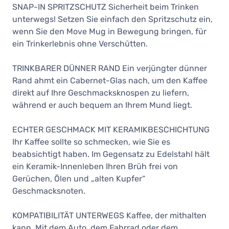
Auf Lager
SNAP-IN SPRITZSCHUTZ Sicherheit beim Trinken
unterwegs! Setzen Sie einfach den Spritzschutz ein,
Fellow Carter Move Mug 355 ml,
wenn Sie den Move Mug in Bewegung bringen, für
Sienna
ein Trinkerlebnis ohne Verschütten.
41,90 €
Auf Lager
TRINKBARER DÜNNER RAND Ein verjüngter dünner
Fellow Carter Move Mug 355 ml,
Rand ahmt ein Cabernet-Glas nach, um den Kaffee
Really Red
direkt auf Ihre Geschmacksknospen zu liefern,
41,90 €
während er auch bequem an Ihrem Mund liegt.
Auf Lager
Fellow Carter Move Mug 355 ml,
ECHTER GESCHMACK MIT KERAMIKBESCHICHTUNG
Stone BLue
Ihr Kaffee sollte so schmecken, wie Sie es
41,90 €
beabsichtigt haben. Im Gegensatz zu Edelstahl hält
Auf Lager
ein Keramik-Innenleben Ihren Brüh frei von
Fellow Carter Move Mug 355 ml,
Gerüchen, Ölen und „alten Kupfer“
Matte Grey
Geschmacksnoten.
41,90 €
Auf Lager
KOMPATIBILITÄT UNTERWEGS Kaffee, der mithalten
Fellow Carter Move Mug 355 ml,
kann. Mit dem Auto, dem Fahrrad oder dem