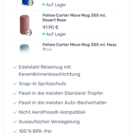
Auf Lager
Fellow Carter Move Mug 355 ml,
Desert Rose
41,90 €
Auf Lager
Fellow Carter Move Mug 355 ml, Hazy
Blue
41,90 €
Auf Lager
Edelstahl Reisemug mit
Keramikinnenbeschichtung
Fellow Carter Move Mug 355 ml,
Neu
Sporty Green
Snap-In Spritzschutz
41,90 €
Passt in die meisten Standard-Tropfer
Auf Lager
Passt in die meisten Auto-Becherhalter
Fellow Carter Move Mug 355 ml,
Matte White
Nicht AeroPress®-kompatibel
41,90 €
Auslaufsicher Versiegelung
Auf Lager
100 % BPA-frei
Fellow Carter Move Mug 355 ml,