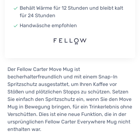
Sand Dune
Behält Wärme für 12 Stunden und bleibt kalt
41,90 €
für 24 Stunden
Auf Lager
Handwäsche empfohlen
Fellow Carter Move Mug 355 ml, Peri
Twinkle
41,90 €
Auf Lager
Fellow Carter Move Mug 355 ml, Mint
Chip
Der Fellow Carter Move Mug ist
41,90 €
becherhalterfreundlich und mit einem Snap-In
Auf Lager
Spritzschutz ausgestattet, um Ihren Kaffee vor
Stößen und plötzlichen Stopps zu schützen. Setzen
Fellow Carter Move Mug 355 ml,
Smoke Green
Sie einfach den Spritzschutz ein, wenn Sie den Move
41,90 €
Mug in Bewegung bringen, für ein Trinkerlebnis ohne
2-4 Wochen
Verschütten. Dies ist eine neue Funktion, die in der
ursprünglichen Fellow Carter Everywhere Mug nicht
Fellow Carter Move Mug 355 ml,
Cargo Green
enthalten war.
41,90 €