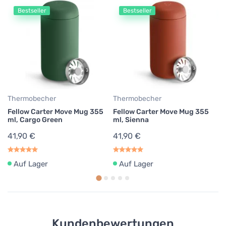
Bestseller
Bestseller
Thermobecher
Thermobecher
T
Fellow Carter Move Mug 355
Fellow Carter Move Mug 355
Fe
ml, Cargo Green
ml, Sienna
ml
41,90 €
41,90 €
4
Auf Lager
Auf Lager
Kundenbewertungen