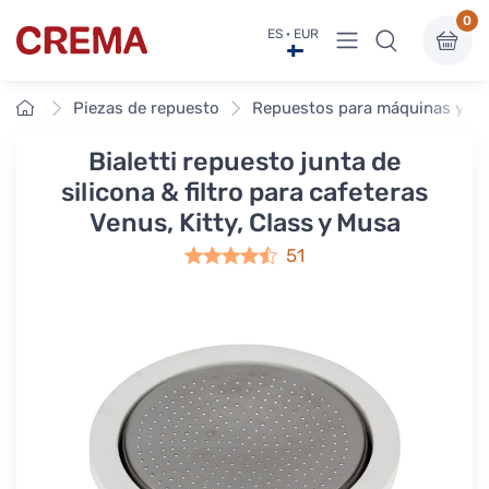
0
Ver menú
ES · EUR
Crema
Inicio
Piezas de repuesto
Repuestos para máquinas y mol
Bialetti repuesto junta de
silicona & filtro para cafeteras
Venus, Kitty, Class y Musa
51