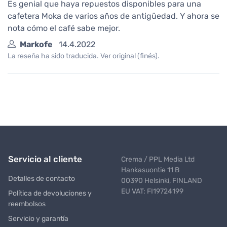
Es genial que haya repuestos disponibles para una
cafetera Moka de varios años de antigüedad. Y ahora se
nota cómo el café sabe mejor.
Markofe
14.4.2022
La reseña ha sido traducida. Ver original (finés).
Servicio al cliente
Crema / PPL Media Ltd
Hankasuontie 11 B
Detalles de contacto
00390 Helsinki, FINLAND
EU VAT: FI19724199
Política de devoluciones y
reembolsos
Servicio y garantía