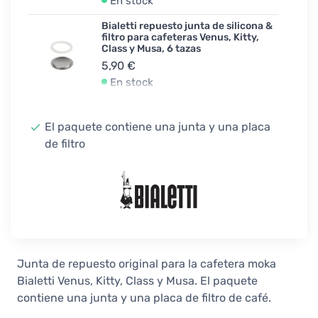
En stock
Bialetti repuesto junta de silicona &
filtro para cafeteras Venus, Kitty,
Class y Musa, 6 tazas
5,90 €
En stock
Bialetti repuesto junta de silicona &
filtro para cafeteras Venus, Kitty,
El paquete contiene una junta y una placa
Class y Musa, 10 tazas
de filtro
6,90 €
En stock
Junta de repuesto original para la cafetera moka
Bialetti Venus, Kitty, Class y Musa. El paquete
contiene una junta y una placa de filtro de café.