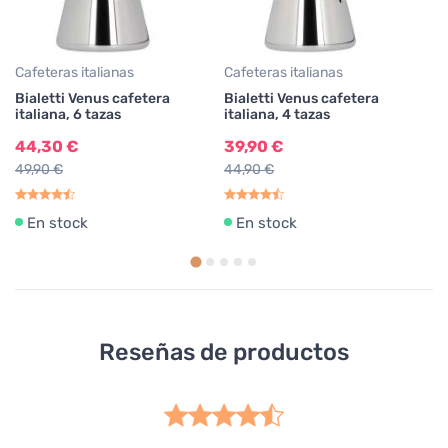
Cafeteras italianas
Cafeteras italianas
Re
Bialetti Venus cafetera
Bialetti Venus cafetera
Bi
italiana, 6 tazas
italiana, 4 tazas
si
Ve
44,30 €
39,90 €
ta
49,90 €
44,90 €
6
En stock
En stock
Reseñas de productos