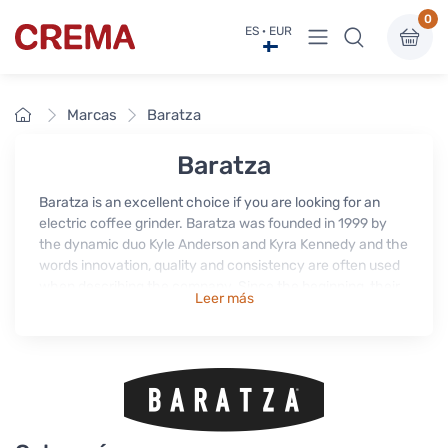
0
Ver menú
ES · EUR
Crema
Inicio
Marcas
Baratza
Baratza
Baratza is an excellent choice if you are looking for an
electric coffee grinder. Baratza was founded in 1999 by
the dynamic duo Kyle Anderson and Kyra Kennedy and the
words innovation, quality and consistency are often used
when describing the company. Since the beginning, their
Leer más
mission has been to offer high-quality electric coffee
grinders for those who really care about making the best
coffee in home or in coffee shops.