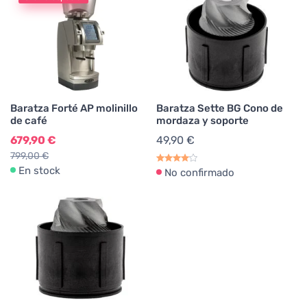
Baratza Forté AP molinillo
Baratza Sette BG Cono de
de café
mordaza y soporte
679,90 €
49,90 €
799,00 €
En stock
No confirmado