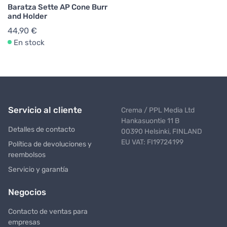
Baratza Sette AP Cone Burr
and Holder
44,90 €
En stock
Servicio al cliente
Crema / PPL Media Ltd
Hankasuontie 11 B
Detalles de contacto
00390 Helsinki, FINLAND
EU VAT: FI19724199
Política de devoluciones y
reembolsos
Servicio y garantía
Negocios
Contacto de ventas para
empresas