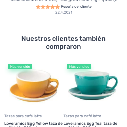
Reseña del cliente
22.4.2021
Nuestros clientes también
compraron
Más vendido
Más vendido
Tazas para café latte
Tazas para café latte
Ta
Loveramics Egg Yellow taza de
Loveramics Egg Teal taza de
Lo