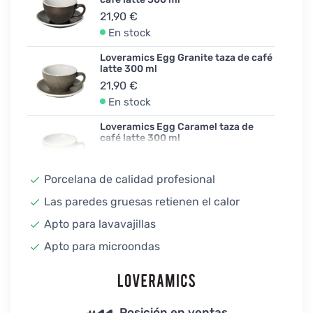
21,90 €
En stock
Loveramics Egg Granite taza de café
latte 300 ml
21,90 €
En stock
Loveramics Egg Caramel taza de
café latte 300 ml
21,90 €
No confirmado
Porcelana de calidad profesional
Loveramics Egg Yellow taza de café
Las paredes gruesas retienen el calor
latte 300 ml
Apto para lavavajillas
21,90 €
En stock
Apto para microondas
Loveramics Egg White taza de café
latte 300 ml
21,90 €
En stock
Posición en ventas