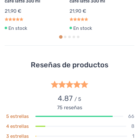
café latte 300 ml
café latte 300 ml
ca
21,90 €
21,90 €
2
En stock
En stock
Reseñas de productos
4.87
/ 5
75
reseñas
66
5 estrellas
8
4 estrellas
1
3 estrellas