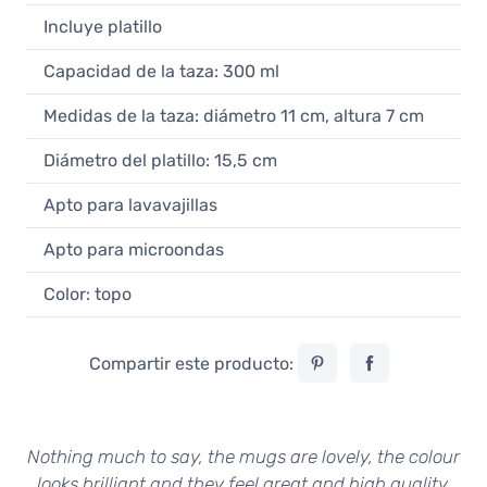
21,90 €
Incluye platillo
En stock
Capacidad de la taza: 300 ml
Loveramics Egg Brown taza de café
latte 300 ml
Medidas de la taza: diámetro 11 cm, altura 7 cm
21,90 €
En stock
Diámetro del platillo: 15,5 cm
Loveramics Egg Black taza de café
Apto para lavavajillas
latte 300 ml
21,90 €
Apto para microondas
En stock
Color: topo
Compartir este producto:
Nothing much to say, the mugs are lovely, the colour
looks brilliant and they feel great and high quality.