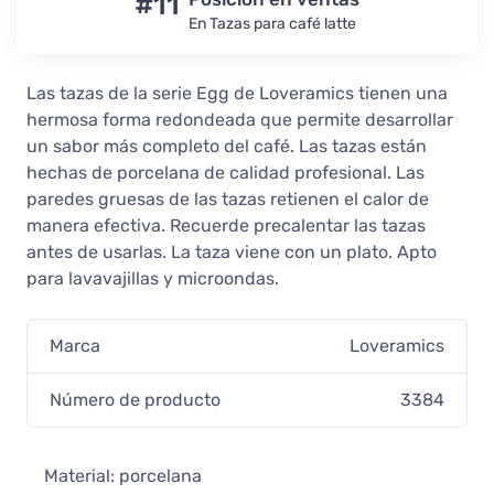
#11
En Tazas para café latte
Loveramics Egg Teal taza de café
latte 300 ml
21,90 €
Las tazas de la serie Egg de Loveramics tienen una
En stock
hermosa forma redondeada que permite desarrollar
Loveramics Egg River Blue taza de
un sabor más completo del café. Las tazas están
café latte 300 ml
hechas de porcelana de calidad profesional. Las
21,90 €
paredes gruesas de las tazas retienen el calor de
En stock
manera efectiva. Recuerde precalentar las tazas
antes de usarlas. La taza viene con un plato. Apto
Loveramics Egg Red taza de café
latte 300 ml
para lavavajillas y microondas.
21,90 €
No confirmado
Marca
Loveramics
Loveramics Egg Mint taza de café
latte 300 ml
Número de producto
3384
21,90 €
En stock
Loveramics Egg Denim taza de café
Material: porcelana
latte 300 ml