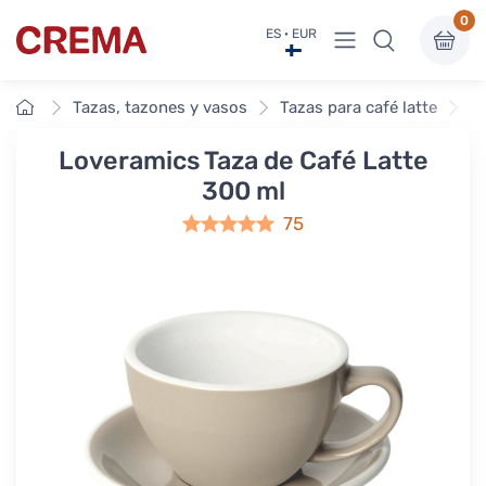
0
Ver menú
ES · EUR
Crema
Inicio
Tazas, tazones y vasos
Tazas para café latte
Lo
Loveramics Taza de Café Latte
300 ml
75