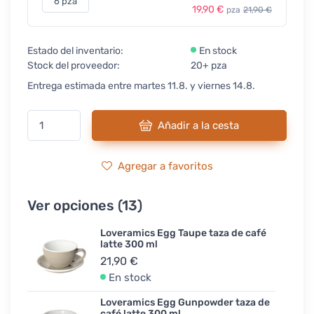
6 pza
19,90 €
pza
21,90 €
Estado del inventario:
En stock
Stock del proveedor:
20+ pza
Entrega estimada entre martes 11.8. y viernes 14.8.
Añadir a la cesta
Agregar a favoritos
Ver opciones (13)
Loveramics Egg Taupe taza de café
latte 300 ml
21,90 €
En stock
Loveramics Egg Gunpowder taza de
café latte 300 ml