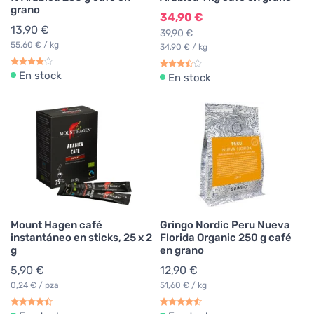
grano
34,90 €
13,90 €
39,90 €
55,60 € / kg
34,90 € / kg
En stock
En stock
Mount Hagen café
Gringo Nordic Peru Nueva
instantáneo en sticks, 25 x 2
Florida Organic 250 g café
g
en grano
5,90 €
12,90 €
0,24 € / pza
51,60 € / kg