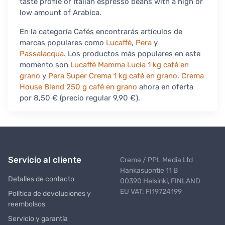
taste profile or Italian espresso beans with a high or
low amount of Arabica.
En la categoría Cafés encontrarás artículos de
marcas populares como
Lucaffé
,
Pera
y
Passalacqua
. Los productos más populares en este
momento son
Lucaffé Mamma Lucia 1 kg café en
grano
y
Pera Super Crema 1 kg café en grano
.
Crema
House Blend 250 g café en grano
ahora en oferta
por 8,50 € (precio regular 9,90 €).
Servicio al cliente
Crema / PPL Media Ltd
Hankasuontie 11 B
Detalles de contacto
00390 Helsinki, FINLAND
EU VAT: FI19724199
Política de devoluciones y
reembolsos
Servicio y garantía