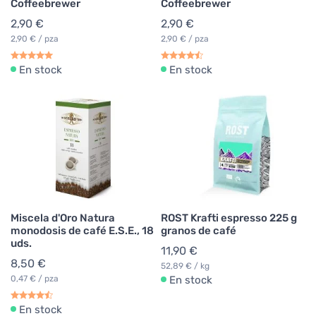
Coffeebrewer
Coffeebrewer
2,90 €
2,90 €
2,90 € / pza
2,90 € / pza
En stock
En stock
Miscela d'Oro Natura
ROST Krafti espresso 225 g
monodosis de café E.S.E., 18
granos de café
uds.
11,90 €
8,50 €
52,89 € / kg
0,47 € / pza
En stock
En stock