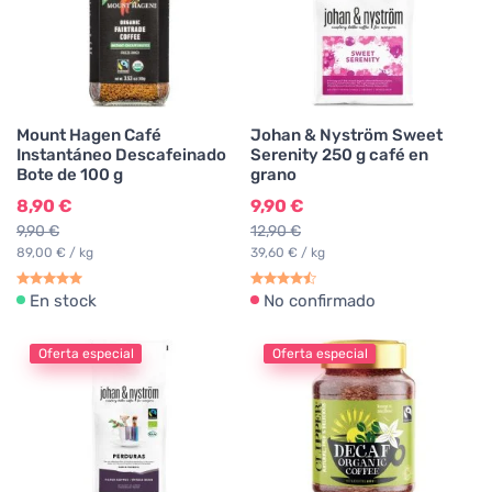
Mount Hagen Café
Johan & Nyström Sweet
Instantáneo Descafeinado
Serenity 250 g café en
Bote de 100 g
grano
8,90 €
9,90 €
9,90 €
12,90 €
89,00 € / kg
39,60 € / kg
En stock
No confirmado
Oferta especial
Oferta especial