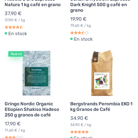
Natura 1 kg café en grano
Dark Knight 500 g café en
grano
37,90 €
19,90 €
37,90 € / kg
79,60 € / kg
En stock
En stock
Nuevo
Gringo Nordic Organic
Bergstrands Perombia EKO 1
Etiopien Shakiso Hadeso
kg Granos de Café
250 g granos de café
34,90 €
17,90 €
34,90 € / kg
71,60 € / kg