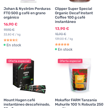
Johan & Nyström Perduras
Clipper Super Special
FTO 500 g café en grano
Organic Decaf Instant
orgánico
Coffee 100 g café
instantáneo
16,90 €
13,90 €
19,90 €
15,90 €
33,80 € / kg
139,00 € / kg
En stock
En stock
Oferta especial
Oferta especial
Mount Hagen café
Mokaflor FARM Tanzania
instantáneo descafeinado,
Muhurile 100 % Robusta 250