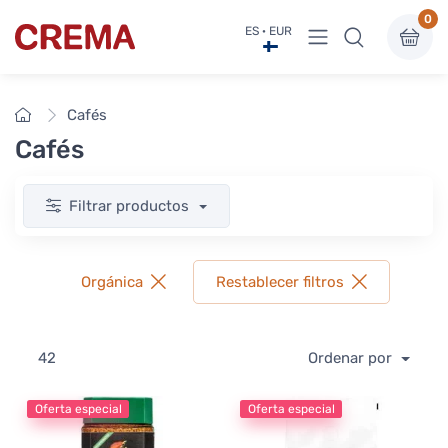
0
Ver menú
ES · EUR
Crema
Inicio
Cafés
Cafés
Filtrar productos
Orgánica
Restablecer filtros
42
Ordenar por
Oferta especial
Oferta especial