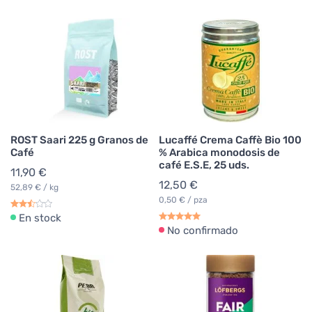
ROST Saari 225 g Granos de
Lucaffé Crema Caffè Bio 100
Café
% Arabica monodosis de
café E.S.E, 25 uds.
11,90 €
12,50 €
52,89 € / kg
0,50 € / pza
En stock
No confirmado