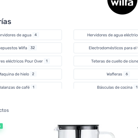
ías
rvidores de agua
4
Hervidores de agua eléctri
epuestos Wilfa
32
Electrodomésticos para el
es eléctricos Pour Over
1
Teteras de cuello de cisn
aquina de hielo
2
Wafleras
6
Balanzas de café
1
Básculas de cocina
1
uinas de cápsulas
1
Batidoras
3
ctos
e café eléctricos para cafetera espresso
1
Espumadores de leche
o