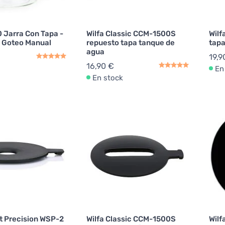
0 Jarra Con Tapa -
Wilfa Classic CCM-1500S
Wilf
 Goteo Manual
repuesto tapa tanque de
tapa
agua
19,9
16,90 €
En
En stock
rt Precision WSP-2
Wilfa Classic CCM-1500S
Wilf