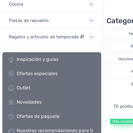
Cocina
Categor
Piezas de repuesto
He
Regalos y artículos de temporada 🎁
R
Inspiración y guías
Hervidor
M
Ofertas especiales
Outlet
Máq
Novedades
70 produ
Molinillos d
Ofertas de paquete
Más vendid
Nuestras recomendaciones para ti