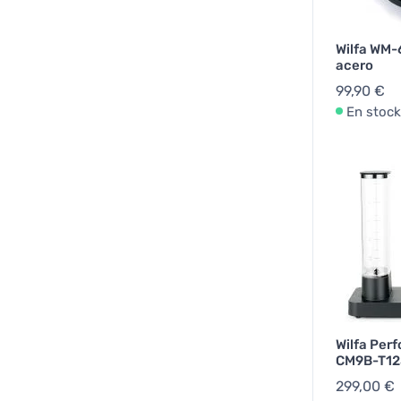
Wilfa WM-
acero
99,90 €
En stock
Wilfa Per
CM9B-T125
299,00 €