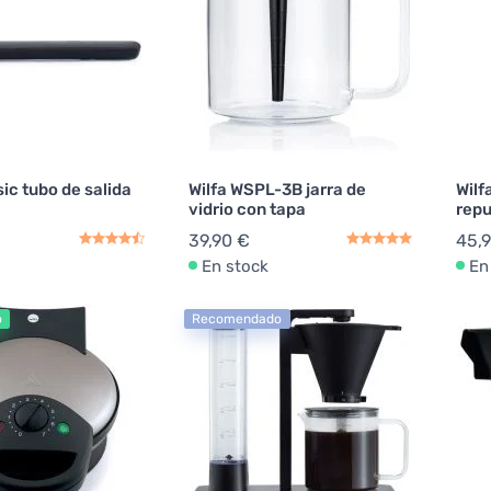
sic tubo de salida
Wilfa WSPL-3B jarra de
Wilf
vidrio con tapa
rep
39,90 €
45,
En stock
En
o
Recomendado