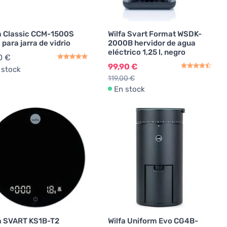
a Classic CCM-1500S
Wilfa Svart Format WSDK-
 para jarra de vidrio
2000B hervidor de agua
eléctrico 1,25 l, negro
0 €
99,90 €
 stock
119,00 €
En stock
a SVART KS1B-T2
Wilfa Uniform Evo CG4B-