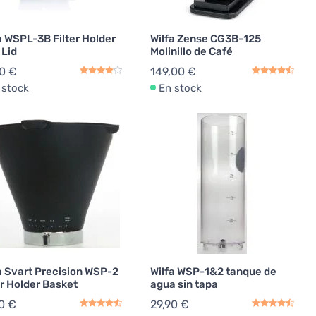
a WSPL-3B Filter Holder
Wilfa Zense CG3B-125
 Lid
Molinillo de Café
0 €
149,00 €
 stock
En stock
a Svart Precision WSP-2
Wilfa WSP-1&2 tanque de
er Holder Basket
agua sin tapa
0 €
29,90 €