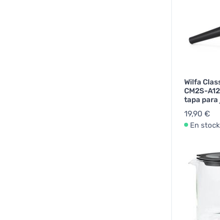
Wilfa Cla
CM2S-A12
tapa para 
19,90 €
En stock