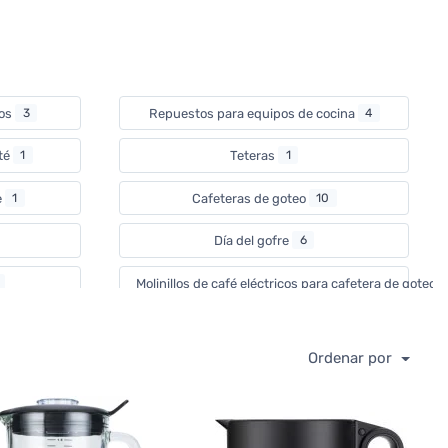
cos
3
Repuestos para equipos de cocina
4
 té
1
Teteras
1
e
1
Cafeteras de goteo
10
Día del gofre
6
Molinillos de café eléctricos para cafetera de goteo
Maquina de helado
1
Ordenar por
1
Batidoras amasadoras
2