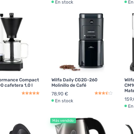
En stock
En
rformance Compact
Wilfa Daily CG2G-260
Wilf
 cafetera 1,0 l
Molinillo de Café
CM10
Mat
78,90 €
159
En stock
En
Más vendido