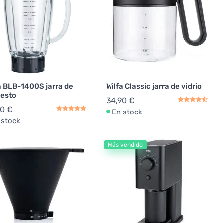
a BLB-1400S jarra de
Wilfa Classic jarra de vidrio
uesto
34,90 €
90 €
En stock
 stock
Más vendido