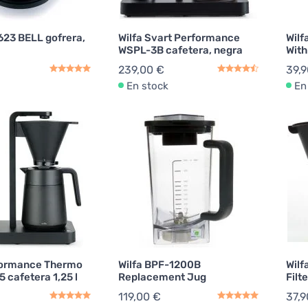
623 BELL gofrera,
Wilfa Svart Performance
Wilf
WSPL-3B cafetera, negra
With
239,00 €
39,9
En stock
En
formance Thermo
Wilfa BPF-1200B
Wilf
 cafetera 1,25 l
Replacement Jug
Filt
119,00 €
37,9