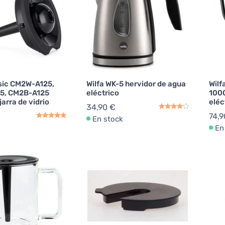
ssic CM2W-A125,
Wilfa WK-5 hervidor de agua
Wilf
5, CM2B-A125
eléctrico
1000
jarra de vidrio
eléc
34,90 €
74,9
En stock
En