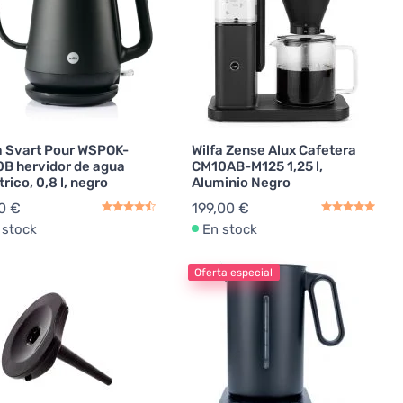
a Svart Pour WSPOK-
Wilfa Zense Alux Cafetera
B hervidor de agua
CM10AB-M125 1,25 l,
trico, 0,8 l, negro
Aluminio Negro
0 €
199,00 €
 stock
En stock
Oferta especial