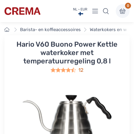
0
Menu bekijken
NL · EUR
Crema
Home
Barista- en koffieaccessoires
Waterkokers en wate
Hario V60 Buono Power Kettle
waterkoker met
temperatuurregeling 0,8 l
12