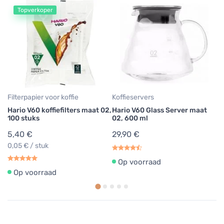
Topverkoper
Po
H
Dr
3
Filterpapier voor koffie
Koffieservers
Hario V60 koffiefilters maat 02,
Hario V60 Glass Server maat
100 stuks
02, 600 ml
5,40 €
29,90 €
0,05 € / stuk
Op voorraad
Op voorraad