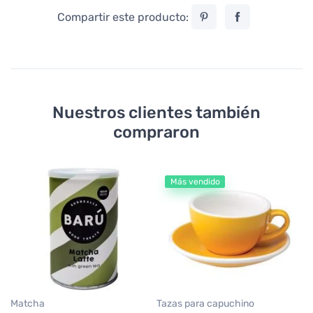
Compartir este producto:
Nuestros clientes también
compraron
Más vendido
Sa
Mo
os
1
25
Matcha
Tazas para capuchino