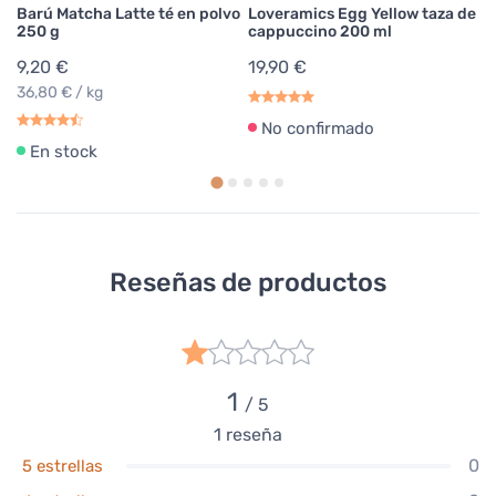
Barú Matcha Latte té en polvo
Loveramics Egg Yellow taza de
250 g
cappuccino 200 ml
9,20 €
19,90 €
36,80 € / kg
No confirmado
En stock
Reseñas de productos
1
/ 5
1
reseña
0
5 estrellas