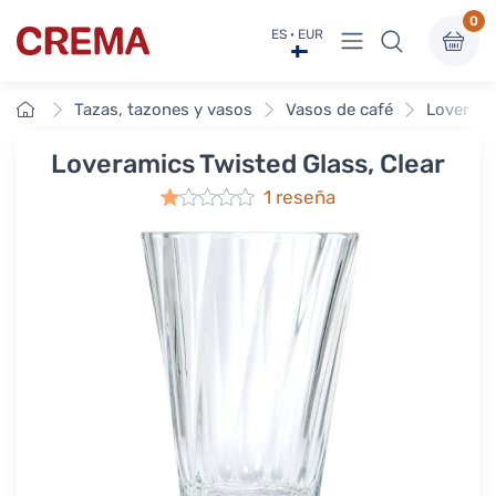
0
Ver menú
ES · EUR
Crema
Inicio
Tazas, tazones y vasos
Vasos de café
Loverami
Loveramics Twisted Glass, Clear
1 reseña