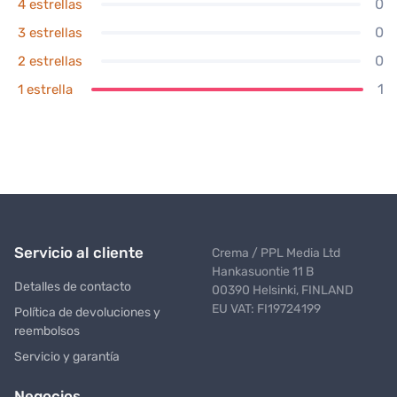
0
4 estrellas
0
3 estrellas
0
2 estrellas
1
1 estrella
Servicio al cliente
Crema / PPL Media Ltd
Hankasuontie 11 B
Detalles de contacto
00390 Helsinki, FINLAND
EU VAT: FI19724199
Política de devoluciones y
reembolsos
Servicio y garantía
Negocios